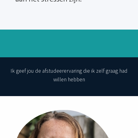
Ik geef jou de afstudeerervaring die ik zelf graag had
willen hebben