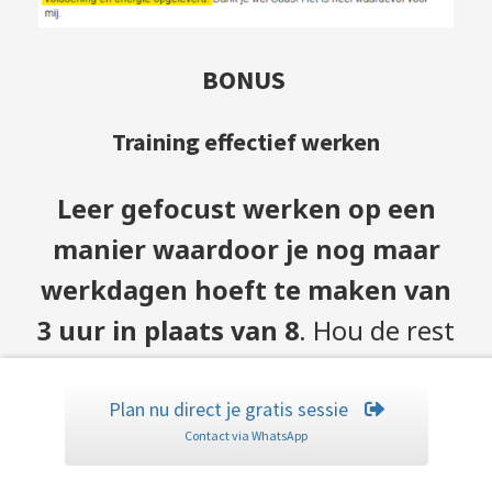
BONUS
Training effectief werken
Leer gefocust werken op een
manier waardoor je nog maar
werkdagen hoeft te maken van
3 uur in plaats van 8
. Hou de rest
van de dag over om te herstellen
van je inspanningen.
Plan nu direct je gratis sessie
Contact via WhatsApp
De training effectief werken leert